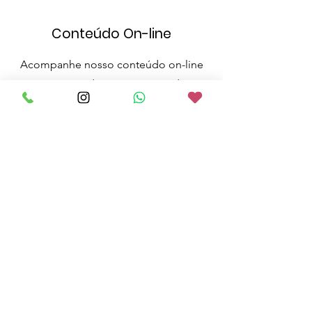
Conteúdo On-line
Acompanhe nosso conteúdo on-line
nas nossas redes sociais, com dicas,
eventos e reflexões sobre o
judaísmo, trazendo a tradição para o
seu dia a dia de maneira leve e
envolvente. Fique conectado e
participe da nossa comunidade!
Assistência Social